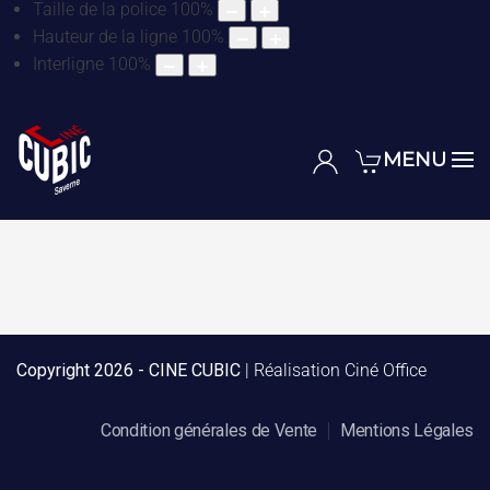
Taille de la police
100
%
Hauteur de la ligne
100
%
Interligne
100
%
MENU
Copyright
2026 - CINE CUBIC
| Réalisation
Ciné Office
Condition générales de Vente
Mentions Légales