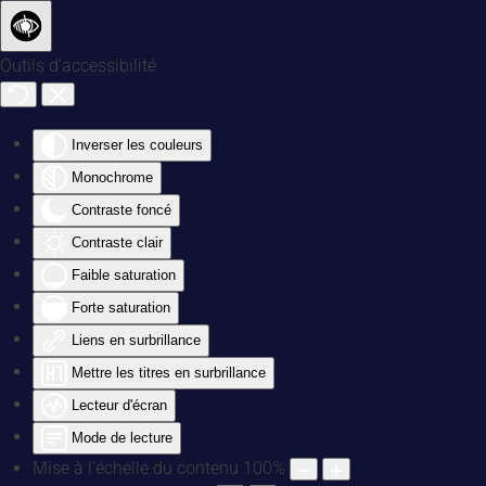
Accéder au contenu principal
Outils d'accessibilité
Inverser les couleurs
Monochrome
Contraste foncé
Contraste clair
Faible saturation
Forte saturation
Liens en surbrillance
Mettre les titres en surbrillance
Lecteur d'écran
Mode de lecture
Mise à l'échelle du contenu
100
%