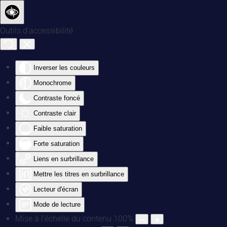
Accéder au contenu principal
Outils d'accessibilité
Inverser les couleurs
Monochrome
Contraste foncé
Contraste clair
Faible saturation
Forte saturation
Liens en surbrillance
Mettre les titres en surbrillance
Lecteur d'écran
Mode de lecture
Mise à l'échelle du contenu
100
%