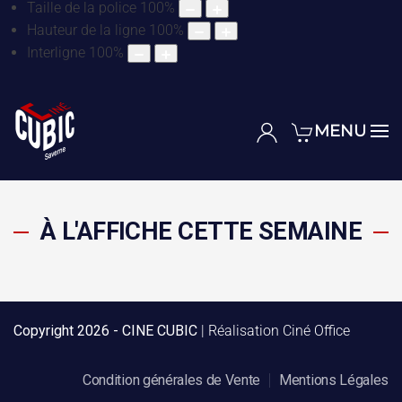
Taille de la police
100
%
Hauteur de la ligne
100
%
Interligne
100
%
MENU
À L'AFFICHE CETTE SEMAINE
Copyright
2026 - CINE CUBIC
| Réalisation
Ciné Office
Condition générales de Vente
Mentions Légales