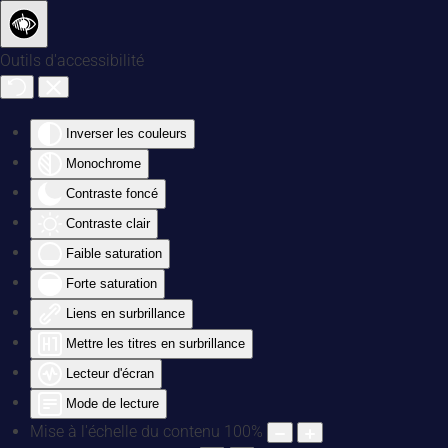
Accéder au contenu principal
Outils d'accessibilité
Inverser les couleurs
Monochrome
Contraste foncé
Contraste clair
Faible saturation
Forte saturation
Liens en surbrillance
Mettre les titres en surbrillance
Lecteur d'écran
Mode de lecture
Mise à l'échelle du contenu
100
%