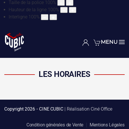
Taille de la police
100
%
Hauteur de la ligne
100
%
Interligne
100
%
MENU
LES HORAIRES
Copyright
2026 - CINE CUBIC
| Réalisation
Ciné Office
Condition générales de Vente
Mentions Légales